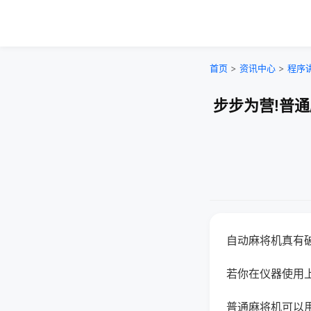
首页
>
资讯中心
>
程序
步步为营!普
自动麻将机真有
若你在仪器使用上
普通麻将机可以