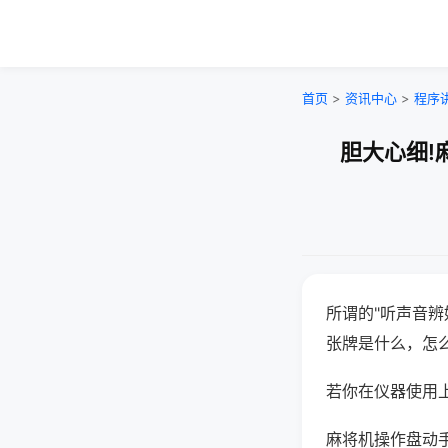
首页
>
资讯中心
>
程序
胆大心细!
所谓的"听声音辨
张牌是什么，怎
若你在仪器使用上
麻将机操作盘动