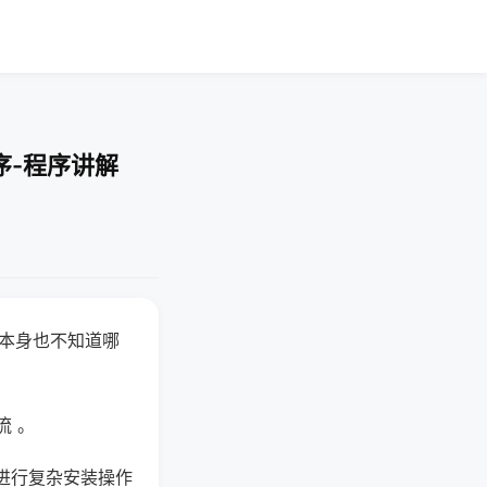
序-程序讲解
器本身也不知道哪
。
流 。
进行复杂安装操作