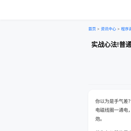
首页
>
资讯中心
>
程序
实战心法!普
你以为是手气差
电磁线圈一通电
炮。