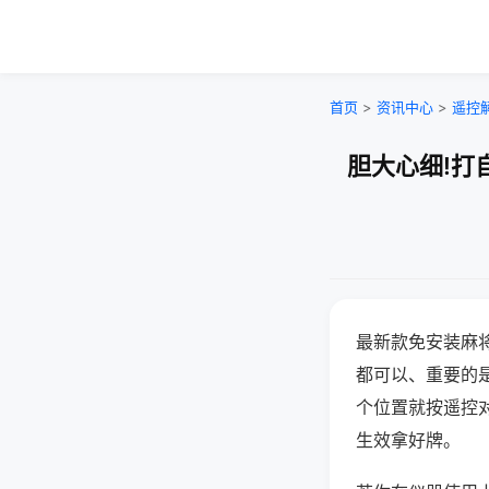
首页
>
资讯中心
>
遥控
胆大心细!打
最新款免安装麻
都可以、重要的是
个位置就按遥控
生效拿好牌。