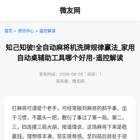
微友网
首页
>
资讯中心
>
遥控解读
知己知彼!全自动麻将机洗牌规律赢法_家用
自动桌辅助工具哪个好用-遥控解读
发布时间：2026-08-05｜阅读：1
发布者：微友网
打麻将可谓是个老手，可经常碰到麻将的斜乎事，出
于习惯，不赢头一把，敷衍了事过了第一局。第二，
三，四连摸三局大胡，按道理说，这场麻将下来是稳
赢钱。理想很丰满，现实很骨感。至四局后就处于逆