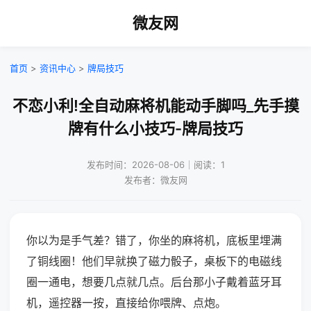
微友网
首页
>
资讯中心
>
牌局技巧
不恋小利!全自动麻将机能动手脚吗_先手摸
牌有什么小技巧-牌局技巧
发布时间：2026-08-06｜阅读：1
发布者：微友网
你以为是手气差？错了，你坐的麻将机，底板里埋满
了铜线圈！他们早就换了磁力骰子，桌板下的电磁线
圈一通电，想要几点就几点。后台那小子戴着蓝牙耳
机，遥控器一按，直接给你喂牌、点炮。