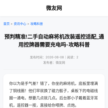
微友网
首页
>
资讯中心
>
攻略科普
预判精准!二手自动麻将机改装遥控适配_通
用控牌器需要充电吗-攻略科普
发布时间：2026-08-08｜阅读：2
发布者：微友网
你以为是手气差？错了，你坐的麻将机，底板里埋满
了铜线圈！他们早就换了磁力骰子，桌板下的电磁线
圈一通电，想要几点就几点。后台那小子戴着蓝牙耳
机，遥控器一按，直接给你喂牌、点炮。