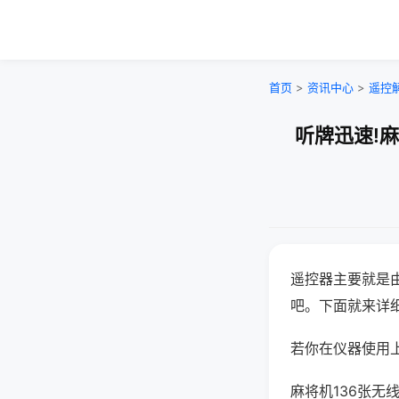
首页
>
资讯中心
>
遥控
听牌迅速!
遥控器主要就是
吧。下面就来详
若你在仪器使用上
麻将机136张