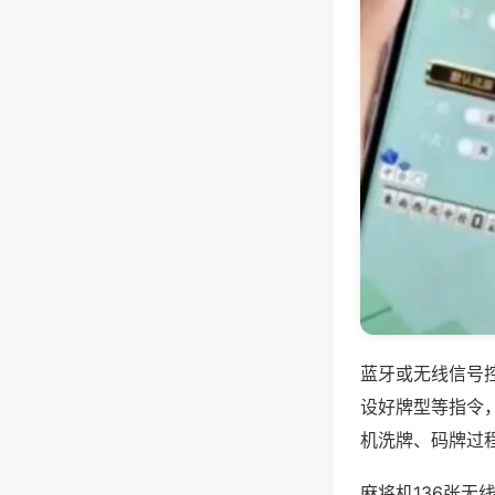
蓝牙或无线信号
设好牌型等指令
机洗牌、码牌过
麻将机136张无