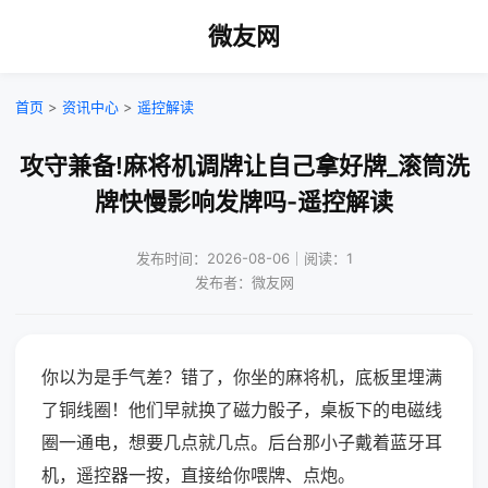
微友网
首页
>
资讯中心
>
遥控解读
攻守兼备!麻将机调牌让自己拿好牌_滚筒洗
牌快慢影响发牌吗-遥控解读
发布时间：2026-08-06｜阅读：1
发布者：微友网
你以为是手气差？错了，你坐的麻将机，底板里埋满
了铜线圈！他们早就换了磁力骰子，桌板下的电磁线
圈一通电，想要几点就几点。后台那小子戴着蓝牙耳
机，遥控器一按，直接给你喂牌、点炮。