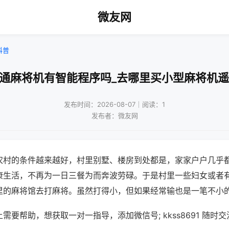
微友网
科普
普通麻将机有智能程序吗_去哪里买小型麻将机遥
发布时间：2026-08-07｜阅读：1
发布者：微友网
农村的条件越来越好，村里别墅、楼房到处都是，家家户户几乎
康生活，不再为一日三餐为而奔波劳碌。于是村里一些妇女或者
里的麻将馆去打麻将。虽然打得小，但如果经常输也是一笔不小
需要帮助，想获取一对一指导，添加微信号; kkss8691 随时交