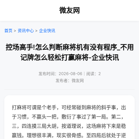
微友网
首页
>
资讯中心
>
企业快讯
控场高手!怎么判断麻将机有没有程序_不用
记牌怎么轻松打赢麻将-企业快讯
发布时间：2026-08-06｜阅读：2
发布者：微友网
打麻将可谓是个老手，可经常碰到麻将的斜乎事，出
于习惯，不赢头一把，敷衍了事过了第一局。第二，
三，四连摸三局大胡，按道理说，这场麻将下来是稳
赢钱。理想很丰满，现实很骨感。至四局后就处于逆