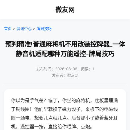
微友网
首页
>
资讯中心
>
牌局技巧
预判精准!普通麻将机不用改装控牌器_一体
静音机适配哪种万能遥控-牌局技巧
发布时间：2026-08-06｜阅读：1
发布者：微友网
你以为是手气差？错了，你坐的麻将机，底板里埋满
了铜线圈！他们早就换了磁力骰子，桌板下的电磁线
圈一通电，想要几点就几点。后台那小子戴着蓝牙耳
机，遥控器一按，直接给你喂牌、点炮。