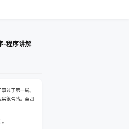
序-程序讲解
了事过了第一局。
现实很骨感。至四
 。