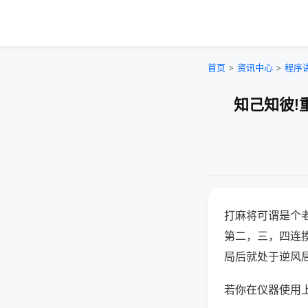
首页
>
资讯中心
>
程序
知己知彼!
打麻将可谓是个
第二，三，四连
局后就处于逆风
若你在仪器使用上