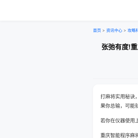
首页
>
资讯中心
>
攻略
张弛有度!
打麻将实用秘诀
果你总输，可能
若你在仪器使用上
重庆智能程序麻