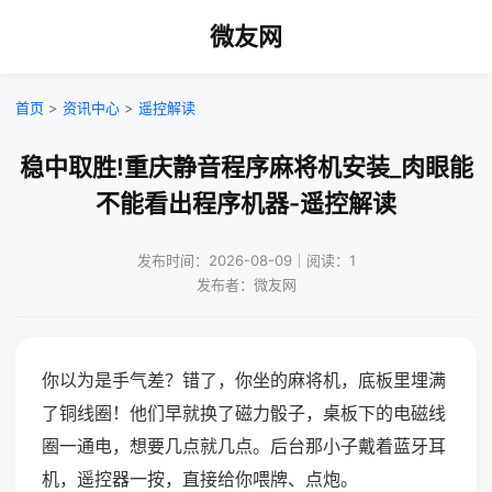
微友网
首页
>
资讯中心
>
遥控解读
稳中取胜!重庆静音程序麻将机安装_肉眼能
不能看出程序机器-遥控解读
发布时间：2026-08-09｜阅读：1
发布者：微友网
你以为是手气差？错了，你坐的麻将机，底板里埋满
了铜线圈！他们早就换了磁力骰子，桌板下的电磁线
圈一通电，想要几点就几点。后台那小子戴着蓝牙耳
机，遥控器一按，直接给你喂牌、点炮。